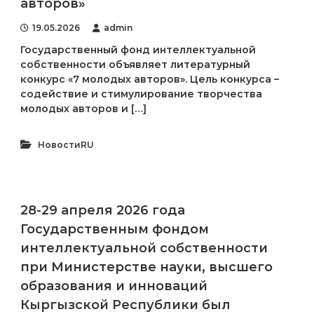
авторов»
р
и
19.05.2026
admin
К
ы
Государственный фонд интеллектуальной
р
собственности объявляет литературный
г
конкурс «7 молодых авторов». Цель конкурса –
ы
содействие и стимулирование творчества
з
молодых авторов и […]
п
а
т
НовостиRU
е
н
т
е
28-29 апреля 2026 года
Государственным фондом
интеллектуальной собственности
при Министерстве науки, высшего
образования и инноваций
Кыргызской Республики был