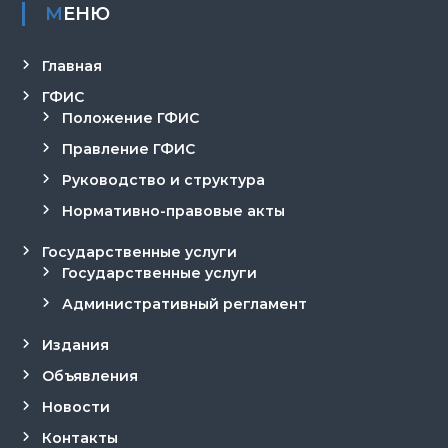
г
МЕНЮ
а
Главная
ц
ГФИС
Положение ГФИС
и
Правление ГФИС
Руководство и структура
я
Нормативно-правовые акты
п
Государственные услуги
о
Государственные услуги
Административный регламент
з
Издания
а
Объявления
п
Новости
Контакты