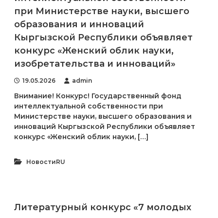
л
при Министерстве науки, высшего
е
образования и инноваций
к
т
Кыргызской Республики объявляет
у
конкурс «Женский облик науки,
а
л
изобретательства и инноваций»
ь
н
19.05.2026
admin
о
й
Внимание! Конкурс! Государственный фонд
с
интеллектуальной собственности при
о
Министерстве науки, высшего образования и
б
инноваций Кыргызской Республики объявляет
с
конкурс «Женский облик науки, […]
т
в
е
НовостиRU
н
н
о
с
т
Литературный конкурс «7 молодых
и
п