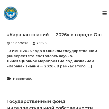
П
е
Г
Г
о
р
о
с
е
с
у
й
ф
д
т
а
о
и
р
«Караван знаний — 2026» в городе Ош
н
к
с
д
т
с
10.06.2026
admin
в
о
10 июня 2026 года в Ошском государственном
е
д
н
университете состоялось научно-
е
н
инновационное мероприятие под названием
р
ы
«Караван знаний — 2026». В рамках этого […]
ж
й
ф
и
о
м
НовостиRU
н
о
д
м
и
у
н
т
Государственный фонд
е
интеллектуальной собственности
л