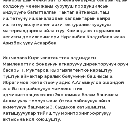
минералдык чийки затты жана өндүрүш калдыктарын
р
колдонуу менен жаңы курулуш продукциясын
и
өндүрүүгө багытталган. Тактап айтканда, таш
К
иштетүүчү ишканалардын калдыктарын кайра
ы
иштетүү жолу менен архитектуралык-курулуш
р
материалдарына айлантуу. Команданын курамынын
г
ы
негизги демилгечилери Нурланбек Калдыбаев жана
з
Азизбек уулу Аскарбек.
п
а
т
Иш чарага Кыргызпатенттин алдындагы
е
Мамлекеттик фондунун аткаруучу директорунун орун
н
басары Т. Муктаров, Кыргызпатентке караштуу
т
Түштүк аймактар аралык бөлүмүнүн башчысы Б.
е
Ибрагимов, жетектөөчү адис А.Алымкулов ошондой
эле Өзгөн районунун мамлекеттик
администрациясынын Экономика бөлүм башчысы
Ашым уулу Нооруз жана Өзгөн районунун айыл
өкмөтүнүн башчысы З. Сыдыков катышышты.
Катышуучулар тийиштүү мониторинг жүргүзүү
актысына кол коюшушту.