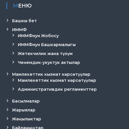
МЕНЮ
Башкы бет
ИММФ
ИММФнун Жобосу
ИММФнун Башкармалыгы
Жетекчилик жана түзүм
Ченемдик-укуктук актылар
Мамлекеттик кызмат көрсөтүүлөр
Мамлекеттик кызмат көрсөтүүлөр
Административдик регламенттер
Басылмалар
Жарыялар
Жаңылыктар
Байланыштар