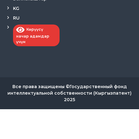
KG
RU
Көрүүсү
начар адамдар
үчүн