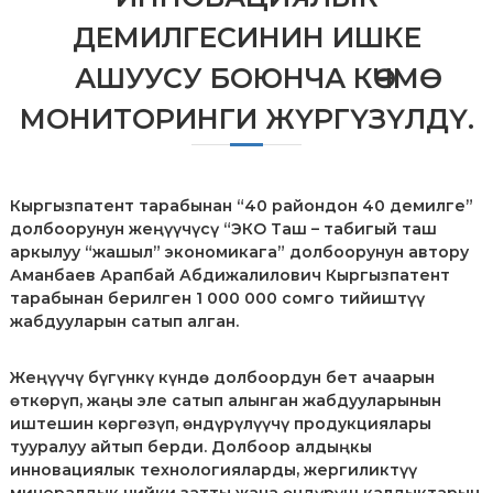
л
ДЕМИЛГЕСИНИН ИШКЕ
е
к
АШУУСУ БОЮНЧА КӨЧМӨ
т
у
МОНИТОРИНГИ ЖҮРГҮЗҮЛДҮ.
а
л
ь
н
о
Кыргызпатент тарабынан “40 райондон 40 демилге”
й
долбоорунун жеңүүчүсү “ЭКО Таш – табигый таш
с
аркылуу “жашыл” экономикага” долбоорунун автору
о
б
Аманбаев Арапбай Абдижалилович Кыргызпатент
с
тарабынан берилген 1 000 000 сомго тийиштүү
т
жабдууларын сатып алган.
в
е
н
Жеңүүчү бүгүнкү күндө долбоордун бет ачаарын
н
өткөрүп, жаңы эле сатып алынган жабдууларынын
о
иштешин көргөзүп, өндүрүлүүчү продукциялары
с
тууралуу айтып берди. Долбоор алдыңкы
т
инновациялык технологияларды, жергиликтүү
и
п