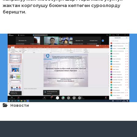
р
жактан корголушу боюнча көптөгөн суроолорду
и
беришти.
К
ы
р
г
ы
з
п
а
т
е
н
т
е
Новости