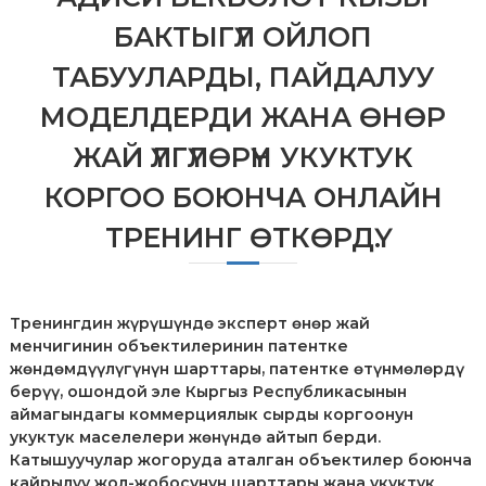
л
БАКТЫГҮЛ ОЙЛОП
е
к
ТАБУУЛАРДЫ, ПАЙДАЛУУ
т
у
МОДЕЛДЕРДИ ЖАНА ӨНӨР
а
л
ЖАЙ ҮЛГҮЛӨРҮН УКУКТУК
ь
н
КОРГОО БОЮНЧА ОНЛАЙН
о
й
с
ТРЕНИНГ ӨТКӨРДҮ.
о
б
с
т
Тренингдин жүрүшүндө эксперт өнөр жай
в
менчигинин объектилеринин патентке
е
н
жөндөмдүүлүгүнүн шарттары, патентке өтүнмөлөрдү
н
берүү, ошондой эле Кыргыз Республикасынын
о
аймагындагы коммерциялык сырды коргоонун
с
укуктук маселелери жөнүндө айтып берди.
т
Катышуучулар жогоруда аталган объектилер боюнча
и
кайрылуу жол-жобосунун шарттары жана укуктук
п