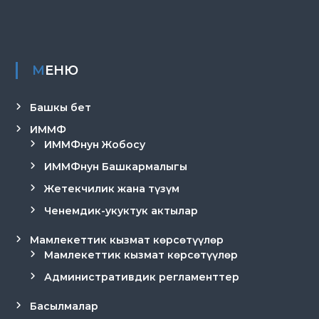
МЕНЮ
Башкы бет
ИММФ
ИММФнун Жобосу
ИММФнун Башкармалыгы
Жетекчилик жана түзүм
Ченемдик-укуктук актылар
Мамлекеттик кызмат көрсөтүүлөр
Мамлекеттик кызмат көрсөтүүлөр
Административдик регламенттер
Басылмалар