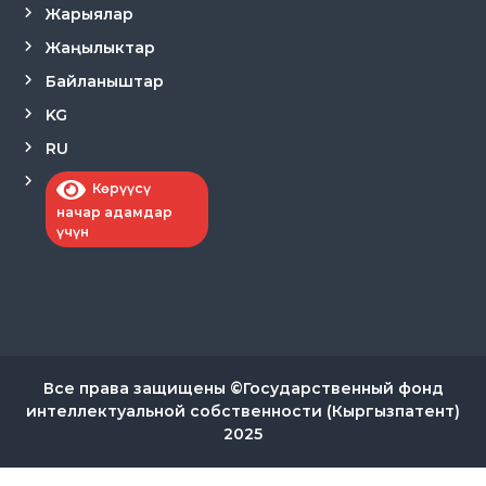
Жарыялар
Жаңылыктар
Байланыштар
KG
RU
Көрүүсү
начар адамдар
үчүн