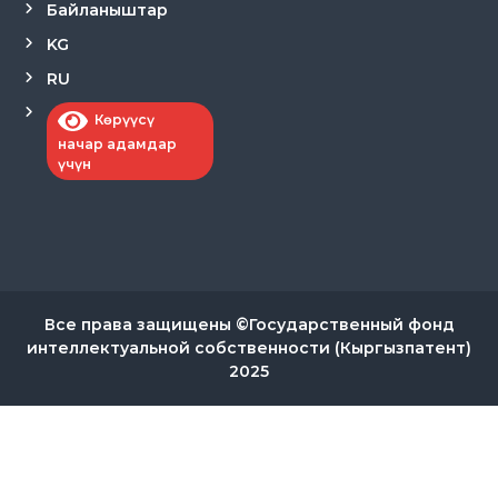
Байланыштар
KG
RU
Көрүүсү
начар адамдар
үчүн