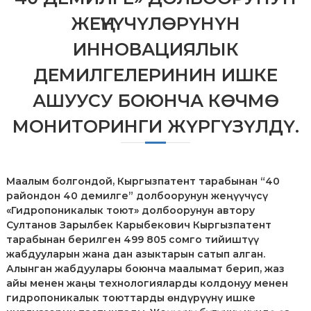
л
ЖЕҢҮҮЧҮЛӨРҮНҮН
е
к
ИННОВАЦИЯЛЫК
т
у
ДЕМИЛГЕЛЕРИНИН ИШКЕ
а
л
АШУУСУ БОЮНЧА КӨЧМӨ
ь
н
МОНИТОРИНГИ ЖҮРГҮЗҮЛДҮ.
о
й
с
о
б
Маалым болгондой, Кыргызпатент тарабынан “40
с
райондон 40 демилге” долбоорунун жеңүүчүсү
т
в
«Гидропоникалык тоют» долбоорунун автору
е
Султанов Зарылбек Карыбекович Кыргызпатент
н
тарабынан берилген 499 805 сомго тийиштүү
н
жабдууларын жана дан азыктарын сатып алган.
о
Алынган жабдуулары боюнча маалымат берип, жаз
с
айы менен жаңы технологияларды колдонуу менен
т
и
гидропоникалык тоюттарды өндүрүүнү ишке
п