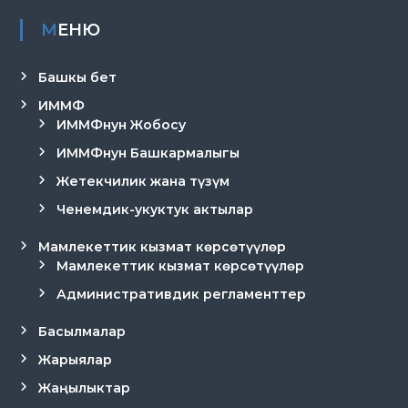
МЕНЮ
Башкы бет
ИММФ
ИММФнун Жобосу
ИММФнун Башкармалыгы
Жетекчилик жана түзүм
Ченемдик-укуктук актылар
Мамлекеттик кызмат көрсөтүүлөр
Мамлекеттик кызмат көрсөтүүлөр
Административдик регламенттер
Басылмалар
Жарыялар
Жаңылыктар