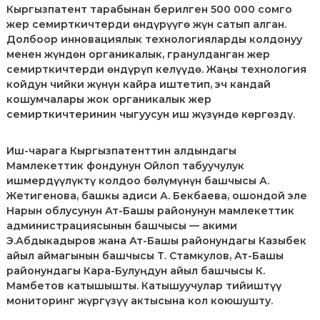
Кыргызпатент тарабынан берилген 500 000 сомго
жер семирткичтерди өндүрүүгө жүн сатып алган.
Долбоор инновациялык технологияларды колдонуу
менен жүндөн органикалык, гранулданган жер
семирткичтерди өндүрүп келүүдө. Жаңы технология
койдун чийки жүнүн кайра иштетип, эч кандай
кошумчалары жок органикалык жер
семирткичтеринин чыгуусун иш жүзүндө көргөздү.
Иш-чарага Кыргызпатенттин алдындагы
Мамлекеттик фондунун Ойлоп табуучулук
ишмердүүлүктү колдоо бөлүмүнүн башчысы А.
Жетигенова, башкы адиси А. Бекбаева, ошондой эле
Нарын облусунун Ат-Башы районунун мамлекеттик
администрациясынын башчысы — акими
Э.Абдыкадыров жана Ат-Башы районундагы Казыбек
айыл аймагынын башчысы Т. Стамкулов, Ат-Башы
районундагы Кара-Булуңдун айыл башчысы К.
Мамбетов катышышты. Катышуучулар тийиштүү
мониторинг жүргүзүү актысына кол коюшушту.