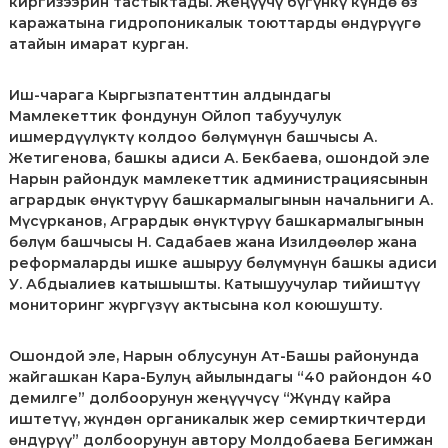
киргизээрин тастыктады. Жеңүүчү бүгүнкү күндө өз
р
каражатына гидропоникалык тоюттарды өндүрүүгө
и
атайын имарат курган.
К
ы
р
Иш-чарага Кыргызпатенттин алдындагы
г
Мамлекеттик фондунун Ойлоп табуучулук
ы
ишмердүүлүктү колдоо бөлүмүнүн башчысы А.
з
Жетигенова, башкы адиси А. Бекбаева, ошондой эле
п
а
Нарын райондук мамлекеттик администрациясынын
т
агрардык өнүктүрүү башкармалыгынын начальниги А.
е
Мүсүрканов, Агрардык өнүктүрүү башкармалыгынын
н
бөлүм башчысы Н. Садабаев жана Изилдөөлөр жана
т
реформаларды ишке ашыруу бөлүмүнүн башкы адиси
е
У. Абдыалиев катышышты. Катышуучулар тийиштүү
мониторинг жүргүзүү актысына кол коюшушту.
Ошондой эле, Нарын облусунун Ат-Башы районунда
жайгашкан Кара-Булуң айылындагы “40 райондон 40
демилге” долбоорунун жеңүүчүсү “Жүндү кайра
иштетүү, жүндөн органикалык жер семирткичтерди
өндүрүү” долбоорунун автору Молдобаева Бегимжан