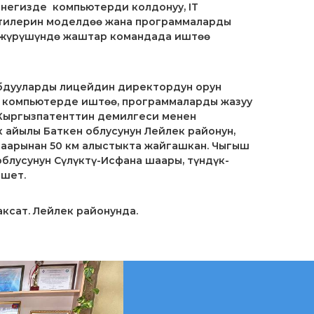
негизде компьютерди колдонуу, IT
ктилерин моделдөө жана программаларды
н жүрүшүндө жаштар командада иштөө
абдууларды лицейдин директордун орун
е компьютерде иштөө, программаларды жазуу
а Кыргызпатенттин демилгеси менен
 айылы Баткен облусунун Лейлек районун,
арынан 50 км алыстыкта ​​жайгашкан. Чыгыш
блусунун Сүлүктү-Исфана шаары, түндүк-
ешет.
аксат. Лейлек районунда.