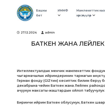
Г
S
Г
k
о
о
Башкы
ИММФ
Мамлекеттик кы
i
с
с
бет
көрсөтүүлөр
p
у
ф
t
д
о
o
а
н
c
р
27.12.2024
admin
д
o
с
n
т
БАТКЕН ЖАНА ЛЕЙЛЕК
t
в
e
е
n
н
t
н
ы
Интеллектуалдык менчик мамлекеттик фондун
й
чыгармачылык ийримдеринин тармагын өнүктүр
ф
Герман фонду (GIZтин) кесиптик билим берүү
о
декабрына чейин Баткен жана Лейлек райондо
н
ачуунун максаты-жаштардын ойлоп табуучулук 
д
и
н
Биринчи ийрим Баткен облусунун, Баткен шаар