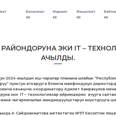
змат
Басылмал
Жарыял
Жаңылыкт
Байла
ар
ар
ар
ар
 РАЙОНДОРУНА ЭКИ IT – ТЕХН
АЧЫЛДЫ.
ун 2024-жылдын иш-чаралар планына ылайык “Республ
үү” пунктун аткарууга боюнча мамфондунун директорду
 боюнча кеңешчи, координатору Адилет Хамракулов мен
руна эки IT – технологиялар ийримдерин ачууга салта
жана чыгармачылык жөндөмдүүлүктөрүн өнүктүрүүгө шар
ында А. Сайдиакматова жетектеген №57 Кесиптик лицей