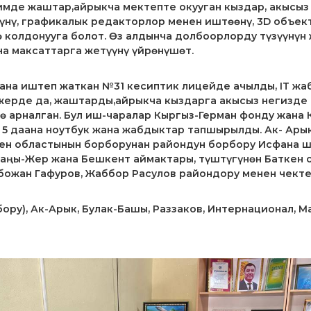
мде жаштар,айрыкча мектепте окууган кыздар, акысыз 
үнү, графикалык редакторлор менен иштөөнү, 3D объе
 колдонууга болот. Өз алдынча долбоорлорду түзүүнү
а максаттарга жетүүнү үйрөнүшөт.
ана иштеп жаткан №31 кесиптик лицейде ачылды, IT ж
л жерде да, жаштарды,айрыкча кыздарга акысыз негизд
гө арналган. Бул иш-чаралар Кыргыз-Герман фонду жан
5 даана ноутбук жана жабдыктар тапшырылды. Ак- Арык
ен областынын борборунан райондун борбору Исфана ша
аңы-Жер жана Бешкент аймактары, түштүгүнөн Баткен о
ожан Гафуров, Жаббор Расулов ​​райондору менен чект
бору), Ак-Арык, Булак-Башы, Раззаков, Интернационал, М