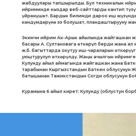
т
жабдуулары тапшырылды. Бул техникалык ийри
е
ийриминде кыздар веб-сайттарды кантип түзү
л
үйрөнүшөт. Бардык билимди дароо иш жүзүндө
л
көндүмдөрүнө ээ болушат, пландаштырууну жан
е
к
Экинчи ийрим Ак-Арык айылында жайгашкан ж
т
басары А. Султановага өткөрүп берди жана а
у
ж.б. багыттарда окутуу иш-чараларын өткөрүү
а
уюштурулуп өткөрүлдү. Жаңы ачылгын ийримге 
л
Кулунду айыл аймагында жайгашкан жана Батк
ь
тарабынан Кыргызстандын Баткен облусунун Ж
н
батышынан Тажикстандын Согди облусунун Боб
о
й
с
Курамына 6 айыл кирет: Кулунду (облустун бор
о
б
с
т
в
е
н