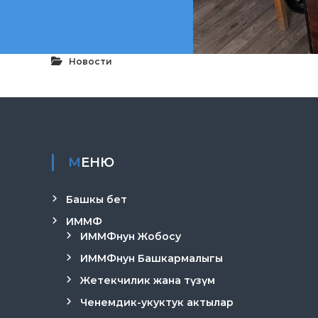
Новости
МЕНЮ
Башкы бет
ИММФ
ИММФнун Жобосу
ИММФнун Башкармалыгы
Жетекчилик жана түзүм
Ченемдик-укуктук актылар