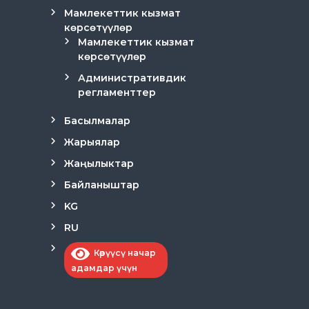
Мамлекеттик кызмат
көрсөтүүлөр
Мамлекеттик кызмат
көрсөтүүлөр
Административдик
регламенттер
Басылмалар
Жарыялар
Жаңылыктар
Байланыштар
KG
RU
Көрүүсү начар
адамдар үчүн