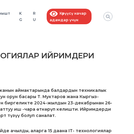
нышт
K
R
Көрүүсү начар
G
U
адамдар үчүн
ОЛОГИЯЛАР ИЙРИМДЕРИ
иканын аймактарында балдардын техникалык
н орун басары Т. Муктаров жана Кыргыз-
ен биргеликте 2024-жылдын 23-декабрынан 26-
наттуу иш -чара өткөрүп келишти. Ийримдерди
т түзүү болуп саналат.
де ачылды, аларга 15 даана IT- технологиялар