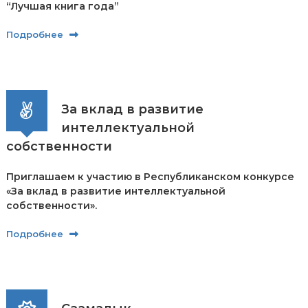
“Лучшая книга года”
р
и
Подробнее
К
ы
р
г
ы
з
За вклад в развитие
п
а
интеллектуальной
т
собственности
е
н
т
Приглашаем к участию в Республиканском конкурсе
е
«За вклад в развитие интеллектуальной
собственности».
Подробнее