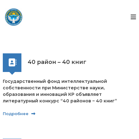
П
е
Г
Г
о
р
о
с
е
с
у
й
ф
д
т
а
о
и
р
н
к
с
д
т
с
в
о
40 район – 40 книг
е
д
н
е
н
р
Государственный фонд интеллектуальной
ы
ж
й
собственности при Министерстве науки,
ф
и
образования и инноваций КР объявляет
о
м
литературный конкурс “40 районов – 40 книг”
н
о
д
м
Подробнее
и
у
н
т
е
л