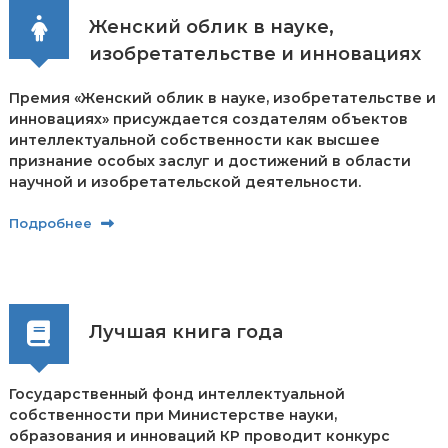
л
Женский облик в науке,
е
к
изобретательстве и инновациях
т
у
Премия «Женский облик в науке, изобретательстве и
а
инновациях» присуждается создателям объектов
л
интеллектуальной собственности как высшее
ь
н
признание особых заслуг и достижений в области
о
научной и изобретательской деятельности.
й
с
Подробнее
о
б
с
т
в
е
Лучшая книга года
н
н
о
с
Государственный фонд интеллектуальной
т
собственности при Министерстве науки,
и
образования и инноваций КР проводит конкурс
п