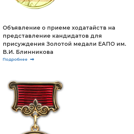
л
е
к
т
у
Объявление о приеме ходатайств на
а
представление кандидатов для
л
ь
присуждения Золотой медали ЕАПО им.
н
В.И. Блинникова
о
й
Подробнее
с
о
б
с
т
в
е
н
н
о
с
т
и
п