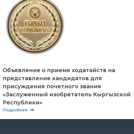
р
и
К
ы
р
г
ы
з
п
а
т
е
н
Объявление о приеме ходатайств на
т
представление кандидатов для
е
присуждения почетного звания
«Заслуженный изобретатель Кыргызской
Республики»
Подробнее