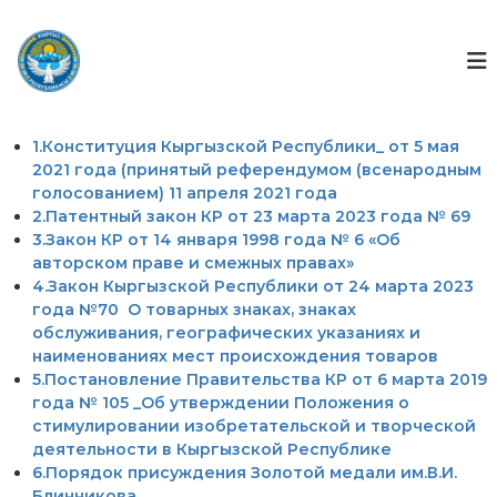
П
е
Г
Г
о
р
о
с
е
с
у
й
ф
д
т
а
о
1.Конституция Кыргызской Республики_ от 5 мая
и
р
н
2021 года (принятый референдумом (всенародным
к
с
голосованием) 11 апреля 2021 года
д
т
с
в
2.Патентный закон КР от 23 марта 2023 года № 69
о
е
3.Закон КР от 14 января 1998 года № 6 «Об
д
н
авторском праве и смежных правах»
е
н
4.Закон Кыргызской Республики от 24 марта 2023
р
ы
года №70 О товарных знаках, знаках
ж
й
обслуживания, географических указаниях и
ф
и
о
наименованиях мест происхождения товаров
м
н
5.Постановление Правительства КР от 6 марта 2019
о
д
года № 105 _Об утверждении Положения о
м
и
стимулировании изобретательской и творческой
у
н
деятельности в Кыргызской Республике
т
6.Порядок присуждения Золотой медали им.В.И.
е
л
Блинникова