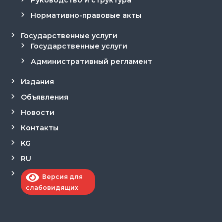
Руководство и структура
р
Нормативно-правовые акты
и
К
ы
Государственные услуги
р
Государственные услуги
г
Административный регламент
ы
з
п
Издания
а
Объявления
т
е
Новости
н
т
Контакты
е
KG
RU
Версия для
слабовидящих