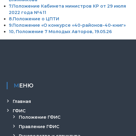
л
7.Положение Кабинета министров КР от 29 июля
е
2022 года №411
к
8.Положение о ЦПТИ
т
9.Положение «О конкурсе «40-районов-40-книг»
у
10, Положение 7 Молодых Авторов, 19.05.26
а
л
ь
н
о
й
с
о
б
с
МЕНЮ
т
в
е
Главная
н
н
ГФИС
о
Положение ГФИС
с
т
Правление ГФИС
и
п