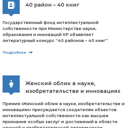
40 район – 40 книг
р
и
К
ы
Государственный фонд интеллектуальной
р
собственности при Министерстве науки,
г
образования и инноваций КР объявляет
ы
з
литературный конкурс “40 районов – 40 книг”
п
а
Подробнее
т
е
н
т
е
Женский облик в науке,
изобретательстве и инновациях
Премия «Женский облик в науке, изобретательстве и
инновациях» присуждается создателям объектов
интеллектуальной собственности как высшее
признание особых заслуг и достижений в области
научной и изобретательской деятельности.