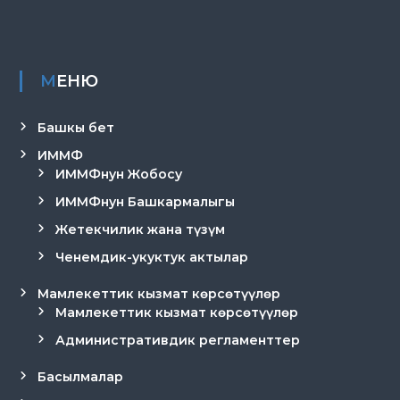
р
и
К
ы
р
МЕНЮ
г
ы
з
Башкы бет
п
ИММФ
а
ИММФнун Жобосу
т
е
ИММФнун Башкармалыгы
н
т
Жетекчилик жана түзүм
е
Ченемдик-укуктук актылар
Мамлекеттик кызмат көрсөтүүлөр
Мамлекеттик кызмат көрсөтүүлөр
Административдик регламенттер
Басылмалар