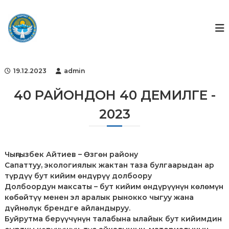
S
k
Г
Г
о
i
о
с
p
с
у
t
ф
д
o
а
о
c
р
19.12.2023
admin
н
o
с
д
т
n
40 РАЙОНДОН 40 ДЕМИЛГЕ -
в
t
е
2023
e
н
n
н
t
ы
й
ф
Чыңгызбек Айтиев – Өзгөн району
о
Сапаттуу, экологиялык жактан таза булгаарыдан ар
н
түрдүү бут кийим өндүрүү долбоору
д
Долбоордун максаты – бут кийим өндүрүүнүн көлөмүн
и
көбөйтүү менен эл аралык рынокко чыгуу жана
н
дүйнөлүк брендге айландыруу.
т
е
Буйрутма берүүчүнүн талабына ылайык бут кийимдин
л