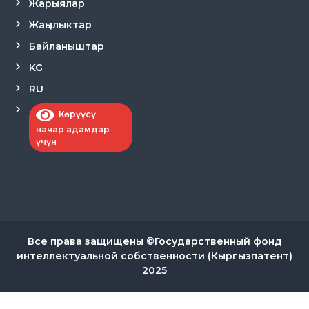
Жарыялар
Жаңылыктар
Байланыштар
KG
RU
Көрүүсү
начар адамдар
үчүн