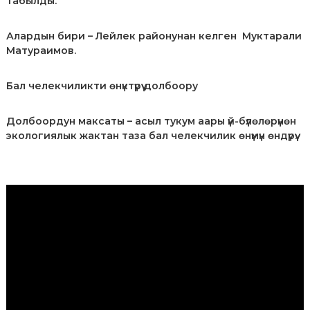
табылды.
л
е
к
Алардын бири – Лейлек районунан келген Муктарали
т
Матураимов.
у
а
л
Бал челекчиликти өнүктүрүү долбоору
ь
н
Долбоордун максаты – асыл тукум аары үй-бүлөлөрүнөн
о
й
экологиялык жактан таза бал челекчилик өнүмүн өндүрүү.
с
о
б
с
В
т
и
в
д
е
н
е
н
о
о
п
с
л
т
е
и
е
п