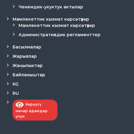
Ченемдик-укуктук актылар
Мамлекеттик кызмат көрсөтүүлөр
Мамлекеттик кызмат көрсөтүүлөр
Административдик регламенттер
Басылмалар
Жарыялар
Жаңылыктар
Байланыштар
KG
RU
Көрүүсү
начар адамдар
үчүн