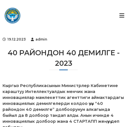
S
k
Г
Г
о
i
о
с
p
с
у
t
ф
д
o
а
о
c
р
19.12.2023
admin
н
o
с
д
т
n
40 РАЙОНДОН 40 ДЕМИЛГЕ -
в
t
е
2023
e
н
n
н
t
ы
й
ф
Кыргыз Республикасынын Министрлер Кабинетине
о
караштуу Интеллектуалдык менчик жана
н
инновациялар мамлекеттик агенттиги аймактардагы
д
инновациялык демилгелерди колдоо үчүн “40
и
райондон 40 демилге” долбоорунун алкагында
н
быйыл да 8 долбоор тандап алды. Анын ичинде 4
т
е
инновациялык долбоор жана 4 СТАРТАПП жеңүүчү деп
л