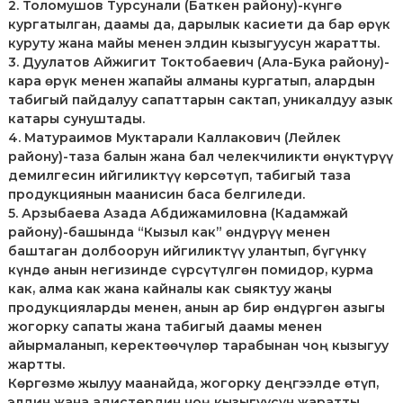
2. Толомушов Турсунали (Баткен району)-күнгө
кургатылган, даамы да, дарылык касиети да бар өрүк
куруту жана майы менен элдин кызыгуусун жаратты.
3. Дуулатов Айжигит Токтобаевич (Ала-Бука району)-
кара өрүк менен жапайы алманы кургатып, алардын
табигый пайдалуу сапаттарын сактап, уникалдуу азык
катары сунуштады.
4. Матураимов Муктарали Каллакович (Лейлек
району)-таза балын жана бал челекчиликти өнүктүрүү
демилгесин ийгиликтүү көрсөтүп, табигый таза
продукциянын маанисин баса белгиледи.
5. Арзыбаева Азада Абдижамиловна (Кадамжай
району)-башында “Кызыл как” өндүрүү менен
баштаган долбоорун ийгиликтүү улантып, бүгүнкү
күндө анын негизинде сүрсүтүлгөн помидор, курма
как, алма как жана кайналы как сыяктуу жаңы
продукцияларды менен, анын ар бир өндүргөн азыгы
жогорку сапаты жана табигый даамы менен
айырмаланып, керектөөчүлөр тарабынан чоң кызыгуу
жартты.
Көргөзмө жылуу маанайда, жогорку деңгээлде өтүп,
элдин жана адистердин чоң кызыгуусун жаратты.