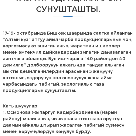
р
СУНУШТАШТЫ.
и
К
ы
р
г
17-19- октябрында Бишкек шаарында салтка айланган
ы
“Алтын күз” аттуу айыл чарба продукцияларынын чоң
з
көргөзмөсү өз эшигин ачып, жаратман ишкерлер
п
менен эмгекчил дыйкандардын эмгегин даңазалаган
а
аянтчага айланды. Бул иш-чарага “40 райондон 40
т
демилге” долбоорунун алкагында тандап алынган
е
н
мыкты демилгечилердин арасынан 5 жеңүүчү
т
катышып, өздөрүнүн кол өнөрчүлүк жана айыл
е
чарбасындагы табигый, экологиялык таза
продукцияларын сунушташты.
Катышуучулар:
1. Осмонова Жыпаргүл Кадырбердиевна (Нарын
району)-малинанын, чычырканактын жана өрүктүн
даамын айкалыштырып жасалган табигый сүзмөсү
менен көрүүчүлөрдүн көңүлүн бурду.