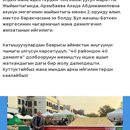
Жыйынтыгында, Арзыбаева Азада Абдижамиловна
өзүнүн эмгегинин жыйынтыгы менен 2-орунду алып,
мактоо баракчасына ээ болду. Бул жеңиш-Баткен
жергесинин чыгармачыл жана демилгечил
аялзатынын ийгилиги.
Катышуучулардын баарысы аймактык өнүгүүнүн
чыныгы үлгүсүн көрсөтүшүп, “40 райондон 40
демилге” долбоорунун жемиштүү ишке ашып
жаткандыгын дагы бир жолу далилдешти.
Куттуктайбыз жана мындан аркы ийгиликтерди
каалайбыз!