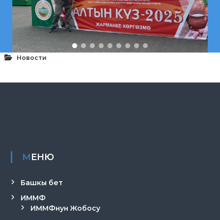
Новости
МЕНЮ
Башкы бет
ИММФ
ИММФнун Жобосу