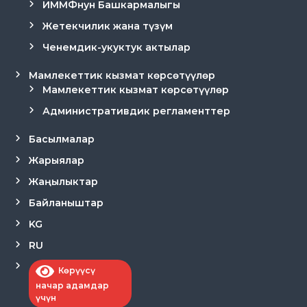
ИММФнун Башкармалыгы
Жетекчилик жана түзүм
Ченемдик-укуктук актылар
Мамлекеттик кызмат көрсөтүүлөр
Мамлекеттик кызмат көрсөтүүлөр
Административдик регламенттер
Басылмалар
Жарыялар
Жаңылыктар
Байланыштар
KG
RU
Көрүүсү
начар адамдар
үчүн