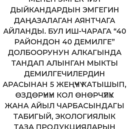
л
ДЫЙКАНДАРДЫН ЭМГЕГИН
е
к
ДАҢАЗАЛАГАН АЯНТЧАГА
т
у
АЙЛАНДЫ. БУЛ ИШ-ЧАРАГА “40
а
л
РАЙОНДОН 40 ДЕМИЛГЕ”
ь
н
ДОЛБООРУНУН АЛКАГЫНДА
о
й
с
ТАНДАП АЛЫНГАН МЫКТЫ
о
б
ДЕМИЛГЕЧИЛЕРДИН
с
т
АРАСЫНАН 5 ЖЕҢҮҮЧҮ КАТЫШЫП,
в
е
ӨЗДӨРҮНҮН КОЛ ӨНӨРЧҮЛҮК
н
н
ЖАНА АЙЫЛ ЧАРБАСЫНДАГЫ
о
с
ТАБИГЫЙ, ЭКОЛОГИЯЛЫК
т
и
ТАЗА ПРОДУКЦИЯЛАРЫН
п