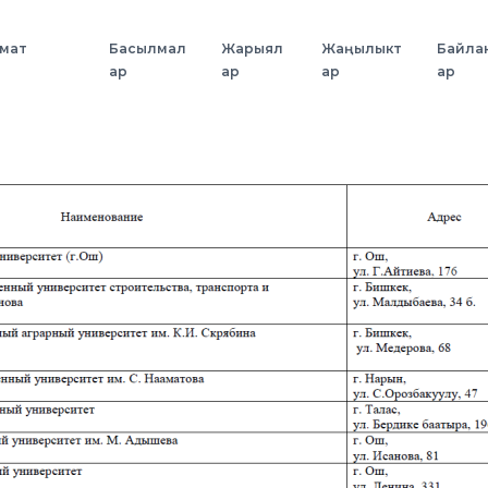
змат
Басылмал
Жарыял
Жаңылыкт
Байла
ар
ар
ар
ар