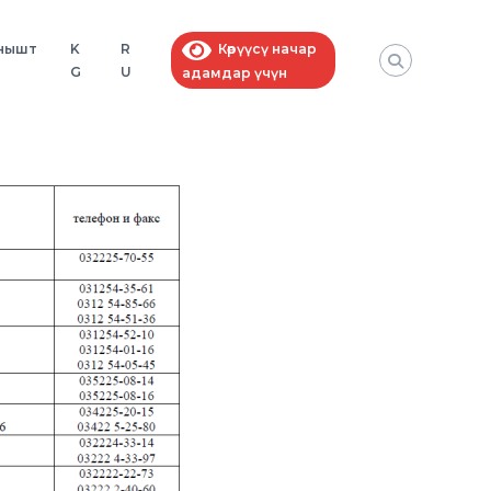
нышт
K
R
Көрүүсү начар
G
U
адамдар үчүн