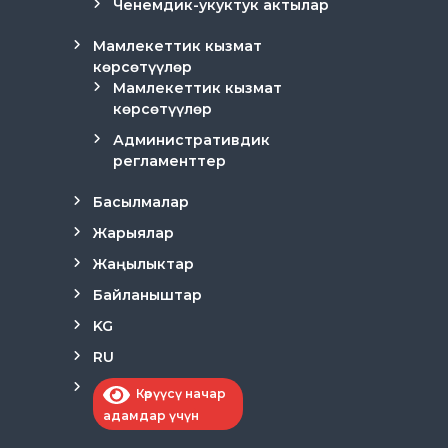
Ченемдик-укуктук актылар
Мамлекеттик кызмат
көрсөтүүлөр
Мамлекеттик кызмат
көрсөтүүлөр
Административдик
регламенттер
Басылмалар
Жарыялар
Жаңылыктар
Байланыштар
KG
RU
Көрүүсү начар
адамдар үчүн