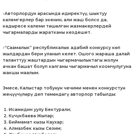
-Авторлордун арасында идиректүү, шыктуу
калемгерлер бар экенин, али жаш болсо да,
кадыресе калеми төшөлгөн жазмакерлердей
чыгармаларды жаратканы кездешет.
-“Саамалык” республикалык адабий конкурсу көп
жылдардан бери уланып келет. Ошого жараша далай
таланттуу жаштардын чыгармачылыктагы жолун
ачкан башат болуп калганы чыгармачыл коомчулугуна
жакшы маалым.
Эмесе, Калыстар тобунун чечими менен конкурстун
жеңүүчүлөрү деп төмөндөгү авторлор табылды:
Исамидин уулу Бектурали;
Күчүкбаева Жыпар;
Биймамат кызы Каухар;
Алмазбек кызы Сезим;