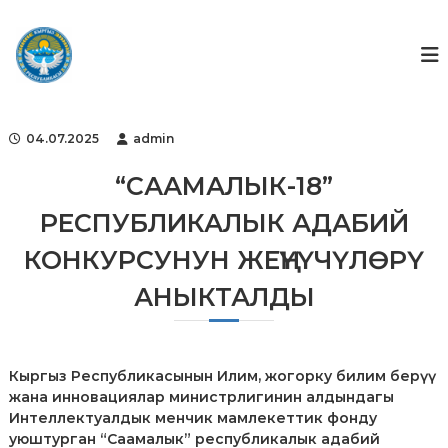
S
k
Г
Г
о
i
о
с
p
с
у
t
ф
д
o
а
о
c
р
04.07.2025
admin
н
o
с
д
т
n
“СААМАЛЫК-18”
в
t
е
РЕСПУБЛИКАЛЫК АДАБИЙ
e
н
n
н
КОНКУРСУНУН ЖЕҢҮҮЧҮЛӨРҮ
t
ы
й
АНЫКТАЛДЫ
ф
о
н
д
и
Кыргыз Республикасынын Илим, жогорку билим берүү
н
жана инновациялар министрлигинин алдындагы
т
Интеллектуалдык менчик мамлекеттик фонду
е
уюштурган “Саамалык” республикалык адабий
л