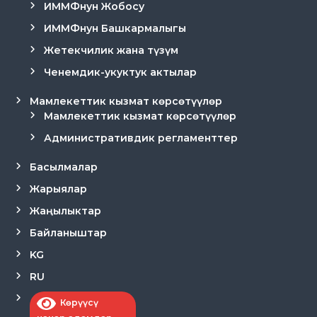
ИММФнун Жобосу
ИММФнун Башкармалыгы
Жетекчилик жана түзүм
Ченемдик-укуктук актылар
Мамлекеттик кызмат көрсөтүүлөр
Мамлекеттик кызмат көрсөтүүлөр
Административдик регламенттер
Басылмалар
Жарыялар
Жаңылыктар
Байланыштар
KG
RU
Көрүүсү