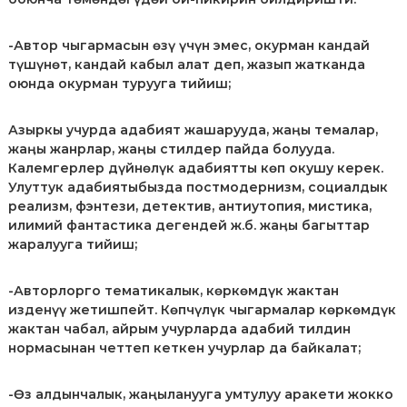
р
и
-Автор чыгармасын ɵзү үчүн эмес, окурман кандай
К
ы
түшүнɵт, кандай кабыл алат деп, жазып жатканда
р
оюнда окурман турууга тийиш;
г
ы
з
Азыркы учурда адабият жашарууда, жаӊы темалар,
п
жаӊы жанрлар, жаӊы стилдер пайда болууда.
а
Калемгерлер дүйнɵлүк адабиятты кɵп окушу керек.
т
Улуттук адабиятыбызда постмодернизм, социалдык
е
реализм, фэнтези, детектив, антиутопия, мистика,
н
илимий фантастика дегендей ж.б. жаӊы багыттар
т
е
жаралууга тийиш;
-Авторлорго тематикалык, көркөмдүк жактан
изденүү жетишпейт. Көпчүлүк чыгармалар көркөмдүк
жактан чабал, айрым учурларда адабий тилдин
нормасынан четтеп кеткен учурлар да байкалат;
-Ѳз алдынчалык, жаңыланууга умтулуу аракети жокко