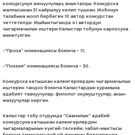
конкурсунун жеңүүчүлөрү аныкталды. Конкурска
л
е
жалпысынан 51 кайрылуу келип түшкөн. Жобонун
к
талабына жооп бербеген 10 автор конкурстан
т
четтетилди. Жыйынтыгында 41 автордун
у
чыгармачылык иштери Калыстар тобунун кароосуна
а
жөнөтүлгөн.
л
ь
н
-“Проза” номинациясы боюнча – 11;
о
й
с
-“Поэзия” номинациясы боюнча – 30.
о
б
с
Конкурска катышкан калемгерлердин чыгармачылык
т
иштерин тандоо боюнча Калыстардын курамына
в
адабият таануучулар, филолог окумуштуулар, акын-
е
жазуучулар кирген.
н
н
о
Калыстар тобу отурумда “Саамалык” адабий
с
конкурсуна катышкан калемгерлердин
т
чыгармаларынын күнгөй-тескейи, чабал-мыктысы
и
п
боюнча төмөндөгүдөй ой-пикирин билдиришти: