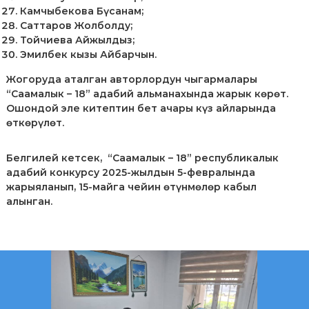
Камчыбекова Бүсанам;
Саттаров Жолболду;
Тойчиева Айжылдыз;
Эмилбек кызы Айбарчын.
Жогоруда аталган авторлордун чыгармалары
“Саамалык – 18” адабий альманахында жарык көрөт.
Ошондой эле китептин бет ачары күз айларында
өткөрүлөт.
Белгилей кетсек, “Саамалык – 18” республикалык
адабий конкурсу 2025-жылдын 5-февралында
жарыяланып, 15-майга чейин өтүнмөлөр кабыл
алынган.