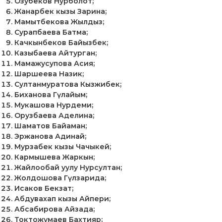
Озубеков Нурболот;
Жанарбек кызы Зарина;
Мамытбекова Жылдыз;
Сурапбаева Батма;
Качкынбеков Байызбек;
Казыбаева Айтурган;
Мамажусупова Асия;
Шаршеева Назик;
Султанмуратова Кызжибек;
Биханова Гүлайым;
Мукашова Нурдеми;
Орузбаева Аделина;
Шаматов Байаман;
Эржанова Адинай;
Мурзабек кызы Чачыкей;
Кармышева Жаркын;
Жайлообай уулу Нурсултан;
Жолдошова Гүлзарида;
Исаков Бекзат;
Абдувахап кызы Айпери;
Абсабирова Айзада;
Токтожумаев Бахтияр;