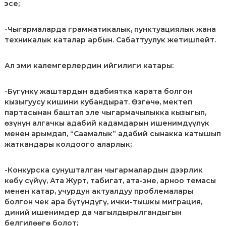
эсе;
-Чыгармаларда грамматикалык, пунктуациялык жана
техникалык каталар арбын. Сабаттуулук жетишпейт.
Ал эми калемгерлердин ийгилиги катары:
-Бүгүнкү жаштардын адабиятка карата болгон
кызыгуусу кишини кубандырат. Ѳзгѳчѳ, мектеп
партасынан баштап эле чыгармачылыкка кызыгып,
ѳзүнүн алгачкы адабий кадамдарын ишенимдүүлүк
менен арымдап, “Саамалык” адабий сынакка катышып
жаткандары колдоого аларлык;
-Конкурска сунушталган чыгармалардын дээрлик
кѳбү сүйүү, Ата Журт, табигат, ата-эне, арноо темасы
менен катар, учурдун актуалдуу проблемалары
болгон чек ара бүтүндүгү, ички-тышкы миграция,
диний ишенимдер да чагылдырылгандыгын
белгилѳѳгѳ болот;