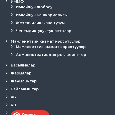
ИММФ
ИММФнун Жобосу
ИММФнун Башкармалыгы
Жетекчилик жана түзүм
Ченемдик-укуктук актылар
Мамлекеттик кызмат көрсөтүүлөр
Мамлекеттик кызмат көрсөтүүлөр
Административдик регламенттер
Басылмалар
Жарыялар
Жаңылыктар
Байланыштар
KG
RU
Көрүүсү