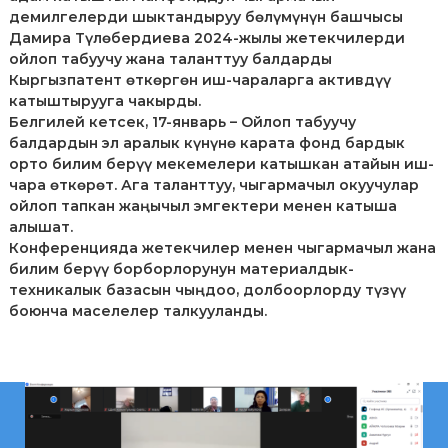
л
демилгелерди шыктандыруу бөлүмүнүн башчысы
е
Дамира Түлөбердиева 2024-жылы жетекчилерди
к
ойлоп табуучу жана таланттуу балдарды
т
Кыргызпатент өткөргөн иш-чараларга активдүү
у
катыштырууга чакырды.
а
Белгилей кетсек, 17-январь – Ойлоп табуучу
л
ь
балдардын эл аралык күнүнө карата фонд бардык
н
орто билим берүү мекемелери катышкан атайын иш-
о
чара өткөрөт. Ага таланттуу, чыгармачыл окуучулар
й
ойлоп тапкан жаңычыл эмгектери менен катыша
с
алышат.
о
Конференцияда жетекчилер менен чыгармачыл жана
б
с
билим берүү борборлорунун материалдык-
т
техникалык базасын чыңдоо, долбоорлорду түзүү
в
боюнча маселелер талкууланды.
е
н
н
о
с
т
и
п