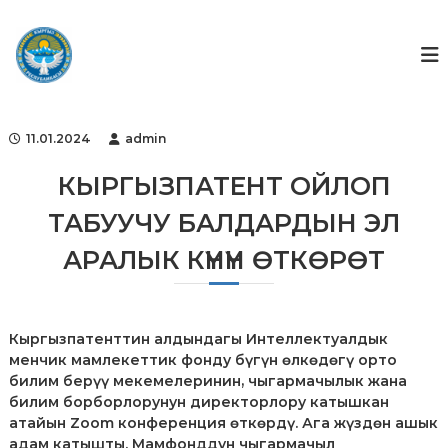
S
k
Г
Г
о
i
о
с
p
с
у
t
ф
д
o
а
о
c
р
11.01.2024
admin
н
o
с
д
т
n
КЫРГЫЗПАТЕНТ ОЙЛОП
в
t
е
ТАБУУЧУ БАЛДАРДЫН ЭЛ
e
н
n
н
АРАЛЫК КҮНҮН ӨТКӨРӨТ
t
ы
й
ф
о
н
Кыргызпатенттин алдындагы Интеллектуалдык
д
менчик мамлекеттик фонду бүгүн өлкөдөгү орто
и
билим берүү мекемелеринин, чыгармачылык жана
н
билим борборлорунун директорлору катышкан
т
атайын Zoom конференция өткөрдү. Ага жүздөн ашык
е
адам катышты. Мамфонддун чыгармачыл
л