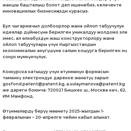
л
жакшы башталыш болот деп ишенебиз, келечекте
е
инновациялык бизнесиңизди курасыз.
к
т
у
Бул чыгармачыл долбоорлор жана ойлоп табуучулук
а
идеялар дүйнөсүнө берилген уникалдуу жолдомо эле
л
эмес, ал өлкөбүздүн жаш конструкторлору жана
ь
ойлоп табуучулары үчүн Кыргызстандын
н
экономикалык өнүгүшүнө салым кошууга берилген эӊ
о
сонун мүмкүнчүлүк.
й
с
о
Конкурска катышуу үчүн өтүнмөнүн формасын
б
төмөнкү электрондук дарекке жөнөтүү зарыл:
с
т
gosfond.patent@patent.kg, a.sulaymanova@patent.kg
в
же дареги боюнча: 720021 Бишкек ш., Москва көч., 62,
е
ИМ Мамфонд.
н
н
о
Өтүнмөлөрдү берүү мөөнөтү 2025-жылдын 1-
с
февралынан – 20-апрелге чейин кабыл алынат.
т
и
п