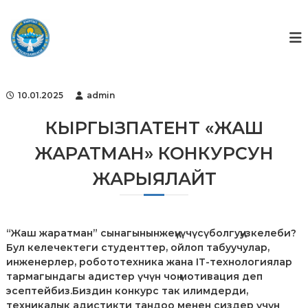
S
k
Г
Г
о
i
о
с
p
с
у
t
ф
д
o
а
о
c
р
10.01.2025
admin
н
o
с
д
т
n
КЫРГЫЗПАТЕНТ «ЖАШ
в
t
е
ЖАРАТМАН» КОНКУРСУН
e
н
n
н
ЖАРЫЯЛАЙТ
t
ы
й
ф
о
н
“Жаш жаратман” сынагынынжеңүүчүсүболгуңузкелеби?
д
Бул келечектеги студенттер, ойлоп табуучулар,
и
инженерлер, робототехника жана IT-технологиялар
н
тармагындагы адистер үчүн чоң мотивация деп
т
эсептейбиз.Биздин конкурс так илимдерди,
е
техникалык адистикти тандоо менен сиздер үчүн
л