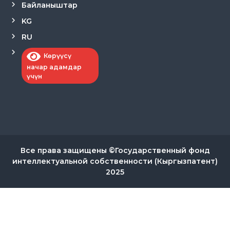
Байланыштар
KG
RU
Көрүүсү
начар адамдар
үчүн