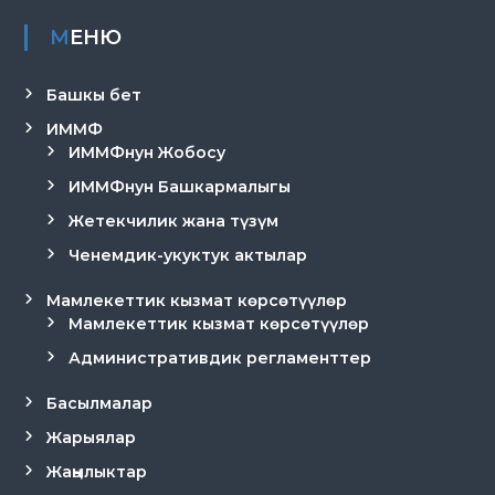
МЕНЮ
Башкы бет
ИММФ
ИММФнун Жобосу
ИММФнун Башкармалыгы
Жетекчилик жана түзүм
Ченемдик-укуктук актылар
Мамлекеттик кызмат көрсөтүүлөр
Мамлекеттик кызмат көрсөтүүлөр
Административдик регламенттер
Басылмалар
Жарыялар
Жаңылыктар