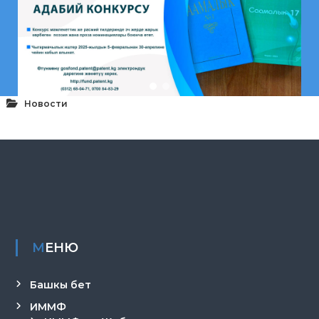
Новости
МЕНЮ
Башкы бет
ИММФ