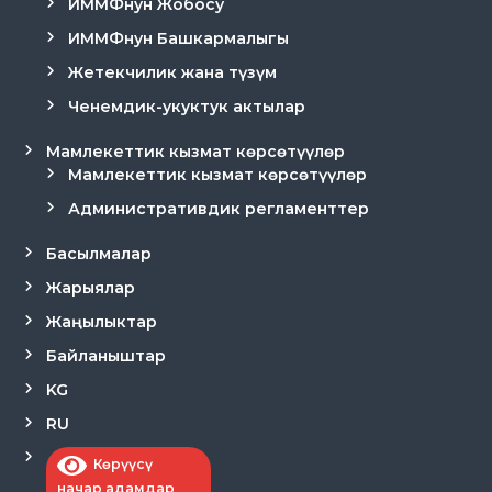
ИММФнун Жобосу
ИММФнун Башкармалыгы
Жетекчилик жана түзүм
Ченемдик-укуктук актылар
Мамлекеттик кызмат көрсөтүүлөр
Мамлекеттик кызмат көрсөтүүлөр
Административдик регламенттер
Басылмалар
Жарыялар
Жаңылыктар
Байланыштар
KG
RU
Көрүүсү
начар адамдар