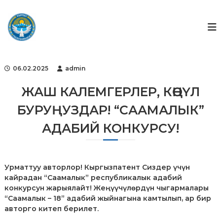
S
k
Г
Г
о
i
о
с
p
с
у
t
ф
д
o
а
о
c
р
06.02.2025
admin
н
o
с
д
т
n
ЖАШ КАЛЕМГЕРЛЕР, КӨҢҮЛ
в
t
е
БУРУҢУЗДАР! “СААМАЛЫК”
e
н
n
н
АДАБИЙ КОНКУРСУ!
t
ы
й
ф
о
н
Урматтуу авторлор! Кыргызпатент Сиздер үчүн
д
кайрадан “Саамалык” республикалык адабий
и
конкурсун жарыялайт! Жеңүүчүлөрдүн чыгармалары
н
“Саамалык – 18” адабий жыйнагына камтылып, ар бир
т
авторго китеп берилет.
е
л