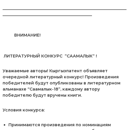
р
_____________________________________________________________
и
____________________________________________
К
ы
р
г
ВНИМАНИЕ!
ы
з
п
а
ЛИТЕРАТУРНЫЙ КОНКУРС ”СААМАЛЫК
”
!
т
е
н
Уважаемые авторы! Кыргызпатент объявляет
т
очередной литературный конкурс! Произведения
е
победителей будут опубликованы в литературном
альманахе “Саамалык-18”, каждому автору
победителю будут вручены книги.
Условия конкурса:
Принимаются произведения по номинациям