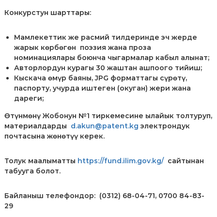
л
Конкурстун шарттары:
е
к
т
Мамлекеттик же расмий тилдеринде эч жерде
у
жарык көрбөгөн поэзия жана проза
а
номинациялары боюнча чыгармалар кабыл алынат;
л
Авторлордун курагы 30 жаштан ашпоого тийиш;
ь
н
Кыскача өмүр баяны, JPG форматтагы сүрөтү,
о
паспорту, учурда иштеген (окуган) жери жана
й
дареги;
с
о
Өтүнмөнү Жобонун №1 тиркемесине ылайык толтуруп,
б
материалдарды
d.akun@patent.kg
электрондук
с
почтасына жөнөтүү керек.
т
в
е
Толук маалыматты
https://fund.ilim.gov.kg/
сайтынан
н
табууга болот.
н
о
с
Байланыш телефондор: (0312) 68-04-71, 0700 84-83-
т
29
и
п