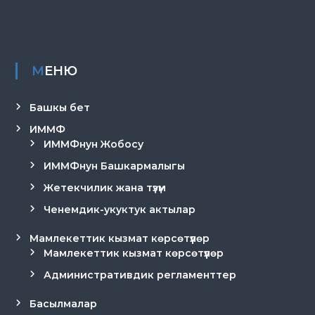
р
и
К
ы
р
МЕНЮ
г
ы
з
Башкы бет
п
а
ИММФ
т
ИММФнун Жобосу
е
н
ИММФнун Башкармалыгы
т
Жетекчилик жана түзүм
е
Ченемдик-укуктук актылар
Мамлекеттик кызмат көрсөтүүлөр
Мамлекеттик кызмат көрсөтүүлөр
Административдик регламенттер
Басылмалар