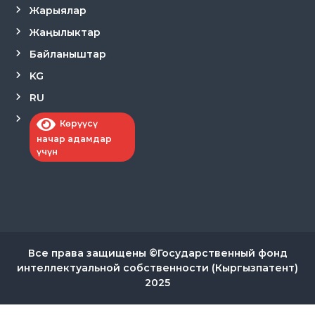
Жарыялар
Жаңылыктар
Байланыштар
KG
RU
Көрүүсү
начар адамдар
үчүн