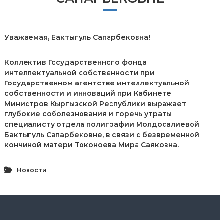
л
е
к
т
Уважаемая, Бактыгуль Сапарбековна!
у
а
л
Коллектив Государственного фонда
ь
интеллектуальной собственности при
н
Государственном агентстве интеллектуальной
о
собственности и инноваций при Кабинете
й
Министров Кыргызской Республики выражает
с
о
глубокие соболезнования и горечь утраты
б
специалисту отдела полиграфии Молдосалиевой
с
Бактыгуль Сапарбековне, в связи с безвременной
т
кончиной матери Токоноева Мира Саяковна.
в
е
н
Новости
н
о
с
т
и
п