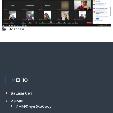
р
и
К
ы
р
г
Новости
ы
з
п
а
т
е
н
т
е
МЕНЮ
Башкы бет
ИММФ
ИММФнун Жобосу