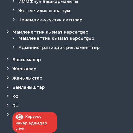
ИММФнун Башкармалыгы
Жетекчилик жана түзүм
Ченемдик-укуктук актылар
Мамлекеттик кызмат көрсөтүүлөр
Мамлекеттик кызмат көрсөтүүлөр
Административдик регламенттер
Басылмалар
Жарыялар
Жаңылыктар
Байланыштар
KG
RU
Көрүүсү
начар адамдар
үчүн