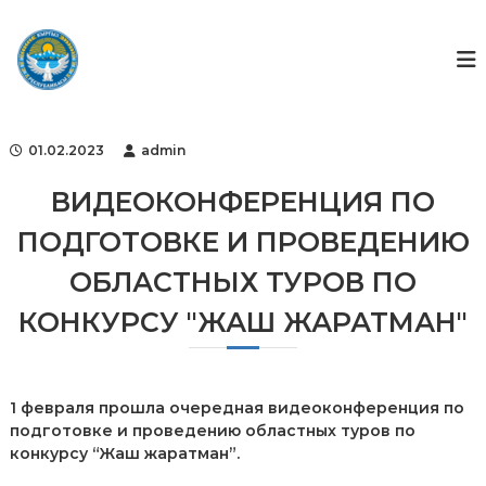
S
k
Г
Г
о
i
о
с
p
с
у
t
ф
д
o
а
о
c
р
01.02.2023
admin
н
o
с
д
т
n
ВИДЕОКОНФЕРЕНЦИЯ ПО
в
t
е
ПОДГОТОВКЕ И ПРОВЕДЕНИЮ
e
н
n
н
ОБЛАСТНЫХ ТУРОВ ПО
t
ы
й
КОНКУРСУ "ЖАШ ЖАРАТМАН"
ф
о
н
д
и
1 февраля прошла очередная видеоконференция по
н
подготовке и проведению областных туров по
т
конкурсу “Жаш жаратман”.
е
л