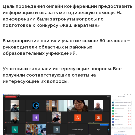
л
Цель проведения онлайн конференции предоставить
е
информацию и оказать методическую помощь. На
к
конференции были затронуты вопросы по
т
подготовке к конкурсу «Жаш жаратман».
у
а
л
В мероприятие приняли участие свыше 60 человек –
ь
руководители областных и районных
н
о
образовательных учреждений.
й
с
Участники задавали интересующие вопросы. Все
о
б
получили соответствующие ответы на
с
интересующие их вопросы.
т
в
е
н
н
о
с
т
и
п